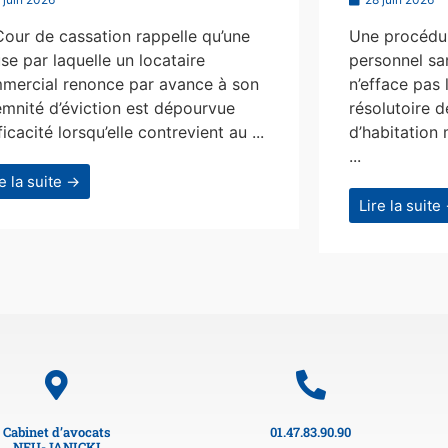
Cour de cassation rappelle qu’une
Une procédur
se par laquelle un locataire
personnel san
mercial renonce par avance à son
n’efface pas 
emnité d’éviction est dépourvue
résolutoire d
ficacité lorsqu’elle contrevient au ...
d’habitation 
...
re la suite →
Lire la suite
Cabinet d’avocats
01.47.83.90.90
NEU-JANICKI