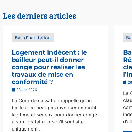
Les derniers articles
Bail d'habitation
Ba
Logement indécent : le
Ba
bailleur peut-il donner
Ré
congé pour réaliser les
cl
travaux de mise en
l’
conformité ?
28
28 juin 2026
La 
clau
La Cour de cassation rappelle qu’un
com
bailleur ne peut pas invoquer un motif
ind
légitime et sérieux pour donner congé
d’ef
à son locataire lorsqu’il souhaite
uniquement ...