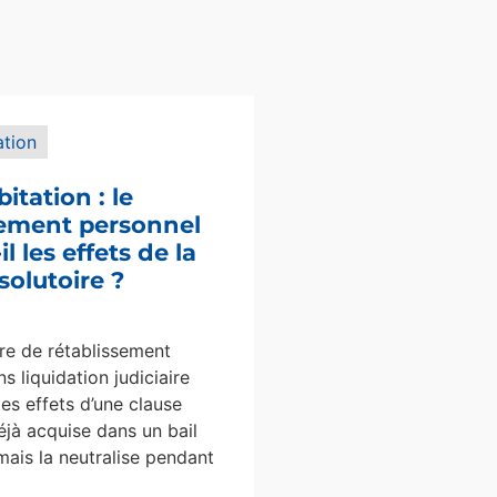
ation
bitation : le
sement personnel
l les effets de la
solutoire ?
e de rétablissement
s liquidation judiciaire
les effets d’une clause
éjà acquise dans un bail
mais la neutralise pendant