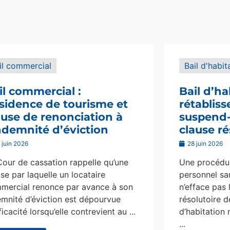
il commercial
Bail d'habit
il commercial :
Bail d’ha
sidence de tourisme et
rétablis
ause de renonciation à
suspend-i
indemnité d’éviction
clause ré
 juin 2026
28 juin 2026
Cour de cassation rappelle qu’une
Une procédur
se par laquelle un locataire
personnel san
mercial renonce par avance à son
n’efface pas 
emnité d’éviction est dépourvue
résolutoire d
ficacité lorsqu’elle contrevient au ...
d’habitation 
...