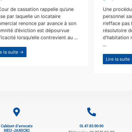
Cour de cassation rappelle qu’une
Une procédur
se par laquelle un locataire
personnel san
mercial renonce par avance à son
n’efface pas 
emnité d’éviction est dépourvue
résolutoire d
ficacité lorsqu’elle contrevient au ...
d’habitation 
...
re la suite →
Lire la suite
Cabinet d’avocats
01.47.83.90.90
NEU-JANICKI