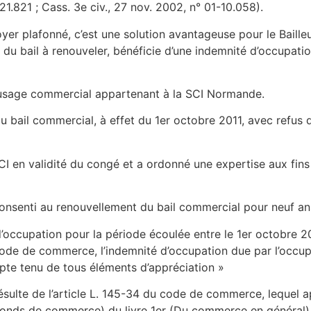
-21.821 ; Cass. 3e civ., 27 nov. 2002, n° 01-10.058).
yer plafonné, c’est une solution avantageuse pour le Bailleu
u bail à renouveler, bénéficie d’une indemnité d’occupation
à usage commercial appartenant à la SCI Normande.
du bail commercial, à effet du 1er octobre 2011, avec refus
 en validité du congé et a ordonné une expertise aux fins 
 consenti au renouvellement du bail commercial pour neuf an
 d’occupation pour la période écoulée entre le 1er octobre 20
du code de commerce, l’indemnité d’occupation due par l’occu
pte tenu de tous éléments d’appréciation »
ésulte de l’article L. 145-34 du code de commerce, lequel a
Du fonds de commerce) du livre 1er (Du commerce en généra