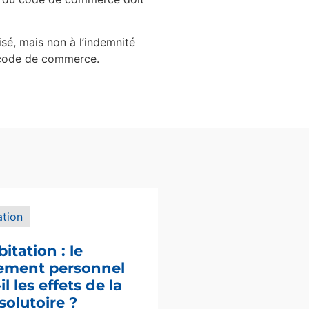
isé, mais non à l’indemnité
du code de commerce.
ation
bitation : le
sement personnel
l les effets de la
solutoire ?