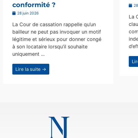
conformité ?
28
28 juin 2026
La 
clau
La Cour de cassation rappelle qu’un
com
bailleur ne peut pas invoquer un motif
ind
légitime et sérieux pour donner congé
d’ef
à son locataire lorsqu’il souhaite
uniquement ...
Li
Lire la suite →