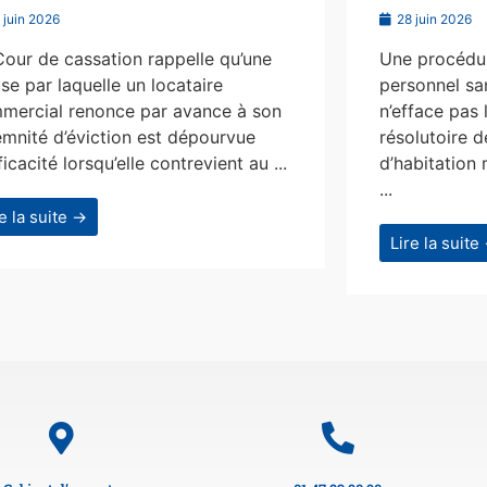
 juin 2026
28 juin 2026
Cour de cassation rappelle qu’une
Une procédur
se par laquelle un locataire
personnel san
mercial renonce par avance à son
n’efface pas 
emnité d’éviction est dépourvue
résolutoire d
ficacité lorsqu’elle contrevient au ...
d’habitation 
...
re la suite →
Lire la suite