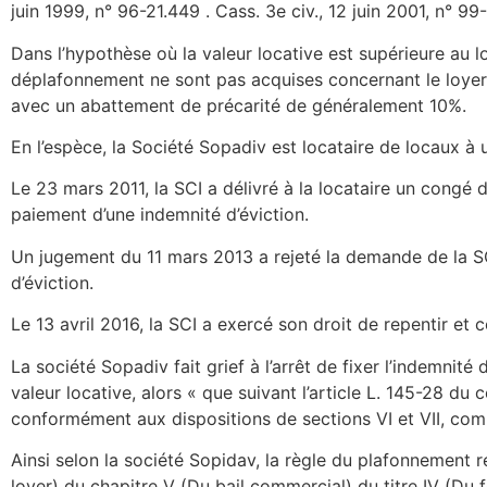
juin 1999, n° 96-21.449 . Cass. 3e civ., 12 juin 2001, n° 99
Dans l’hypothèse où la valeur locative est supérieure au lo
déplafonnement ne sont pas acquises concernant le loyer d
avec un abattement de précarité de généralement 10%.
En l’espèce, la Société Sopadiv est locataire de locaux 
Le 23 mars 2011, la SCI a délivré à la locataire un congé 
paiement d’une indemnité d’éviction.
Un jugement du 11 mars 2013 a rejeté la demande de la SCI
d’éviction.
Le 13 avril 2016, la SCI a exercé son droit de repentir et
La société Sopadiv fait grief à l’arrêt de fixer l’indemnité
valeur locative, alors « que suivant l’article L. 145-28 
conformément aux dispositions de sections VI et VII, com
Ainsi selon la société Sopidav, la règle du plafonnement r
loyer) du chapitre V (Du bail commercial) du titre IV (