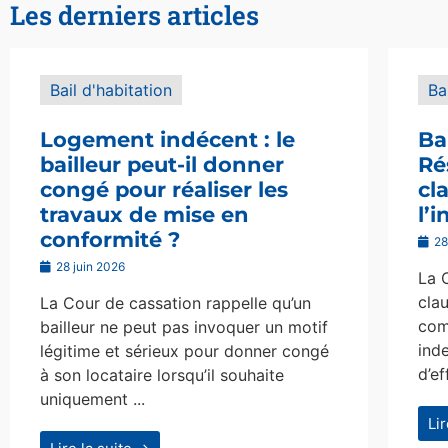
Les derniers articles
Bail d'habitation
Ba
Logement indécent : le
Ba
bailleur peut-il donner
Ré
congé pour réaliser les
cl
travaux de mise en
l’
conformité ?
28
28 juin 2026
La 
clau
La Cour de cassation rappelle qu’un
com
bailleur ne peut pas invoquer un motif
ind
légitime et sérieux pour donner congé
d’ef
à son locataire lorsqu’il souhaite
uniquement ...
Li