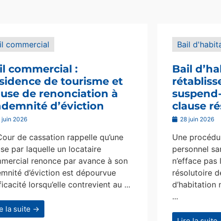
il commercial
Bail d'habit
il commercial :
Bail d’ha
sidence de tourisme et
rétablis
ause de renonciation à
suspend-i
indemnité d’éviction
clause ré
 juin 2026
28 juin 2026
Cour de cassation rappelle qu’une
Une procédur
se par laquelle un locataire
personnel san
mercial renonce par avance à son
n’efface pas 
emnité d’éviction est dépourvue
résolutoire d
ficacité lorsqu’elle contrevient au ...
d’habitation 
...
re la suite →
Lire la suite