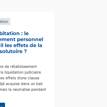
ation
bitation : le
sement personnel
l les effets de la
solutoire ?
e de rétablissement
s liquidation judiciaire
les effets d’une clause
éjà acquise dans un bail
mais la neutralise pendant
 →