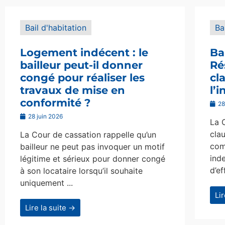
Bail d'habitation
Ba
Logement indécent : le
Ba
bailleur peut-il donner
Ré
congé pour réaliser les
cl
travaux de mise en
l’
conformité ?
28
28 juin 2026
La 
clau
La Cour de cassation rappelle qu’un
com
bailleur ne peut pas invoquer un motif
ind
légitime et sérieux pour donner congé
d’ef
à son locataire lorsqu’il souhaite
uniquement ...
Li
Lire la suite →