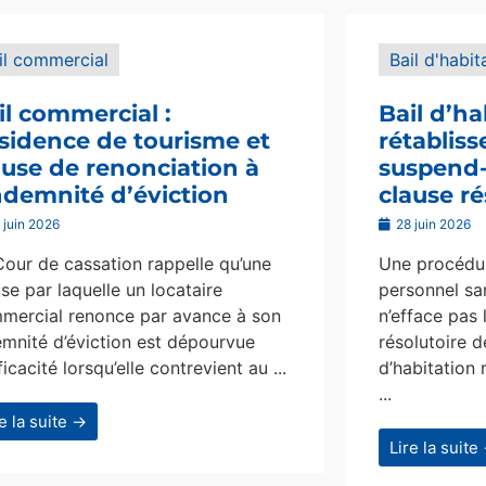
il commercial
Bail d'habit
il commercial :
Bail d’ha
sidence de tourisme et
rétablis
ause de renonciation à
suspend-i
indemnité d’éviction
clause ré
 juin 2026
28 juin 2026
Cour de cassation rappelle qu’une
Une procédur
se par laquelle un locataire
personnel san
mercial renonce par avance à son
n’efface pas 
emnité d’éviction est dépourvue
résolutoire d
ficacité lorsqu’elle contrevient au ...
d’habitation 
...
re la suite →
Lire la suite