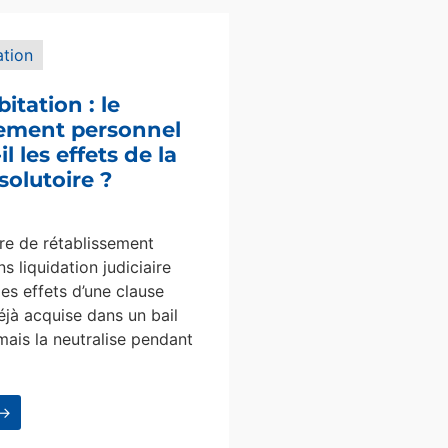
ation
bitation : le
sement personnel
l les effets de la
solutoire ?
e de rétablissement
s liquidation judiciaire
les effets d’une clause
éjà acquise dans un bail
mais la neutralise pendant
 →