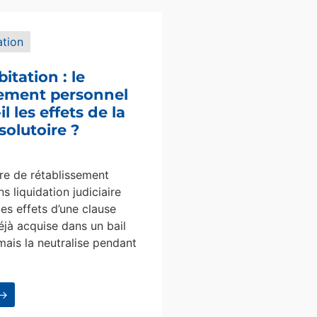
ation
bitation : le
sement personnel
l les effets de la
solutoire ?
e de rétablissement
s liquidation judiciaire
les effets d’une clause
éjà acquise dans un bail
mais la neutralise pendant
 →