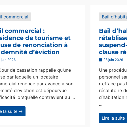
il commercial
Bail d'habit
il commercial :
Bail d’ha
sidence de tourisme et
rétablis
ause de renonciation à
suspend-i
indemnité d’éviction
clause ré
 juin 2026
28 juin 2026
Cour de cassation rappelle qu’une
Une procédur
se par laquelle un locataire
personnel san
mercial renonce par avance à son
n’efface pas 
emnité d’éviction est dépourvue
résolutoire d
ficacité lorsqu’elle contrevient au ...
d’habitation 
...
re la suite →
Lire la suite