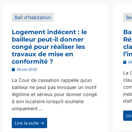
Bail d'habitation
Ba
Logement indécent : le
Ba
bailleur peut-il donner
Ré
congé pour réaliser les
cl
travaux de mise en
l’
conformité ?
28
28 juin 2026
La 
clau
La Cour de cassation rappelle qu’un
com
bailleur ne peut pas invoquer un motif
ind
légitime et sérieux pour donner congé
d’ef
à son locataire lorsqu’il souhaite
uniquement ...
Li
Lire la suite →