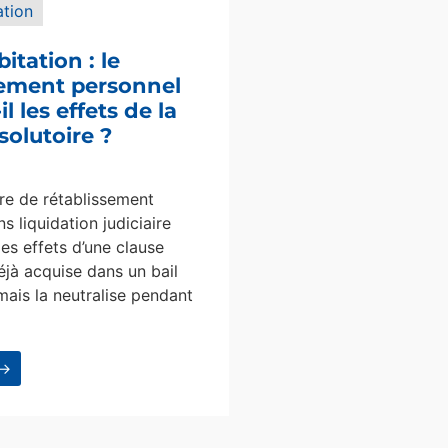
ation
bitation : le
sement personnel
l les effets de la
solutoire ?
e de rétablissement
s liquidation judiciaire
les effets d’une clause
éjà acquise dans un bail
mais la neutralise pendant
 →