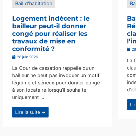
Bail d'habitation
Ba
Logement indécent : le
Ba
bailleur peut-il donner
Ré
congé pour réaliser les
cl
travaux de mise en
l’
conformité ?
28
28 juin 2026
La 
clau
La Cour de cassation rappelle qu’un
com
bailleur ne peut pas invoquer un motif
ind
légitime et sérieux pour donner congé
d’ef
à son locataire lorsqu’il souhaite
uniquement ...
Li
Lire la suite →