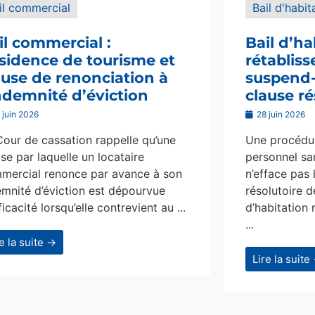
il commercial
Bail d'habit
il commercial :
Bail d’ha
sidence de tourisme et
rétablis
ause de renonciation à
suspend-i
indemnité d’éviction
clause ré
 juin 2026
28 juin 2026
Cour de cassation rappelle qu’une
Une procédur
se par laquelle un locataire
personnel san
mercial renonce par avance à son
n’efface pas 
emnité d’éviction est dépourvue
résolutoire d
ficacité lorsqu’elle contrevient au ...
d’habitation 
...
re la suite →
Lire la suite