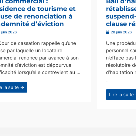
il commercial :
Bail d’ha
sidence de tourisme et
rétablis
ause de renonciation à
suspend-i
indemnité d’éviction
clause ré
 juin 2026
28 juin 2026
Cour de cassation rappelle qu’une
Une procédur
se par laquelle un locataire
personnel san
mercial renonce par avance à son
n’efface pas 
emnité d’éviction est dépourvue
résolutoire d
ficacité lorsqu’elle contrevient au ...
d’habitation 
...
re la suite →
Lire la suite