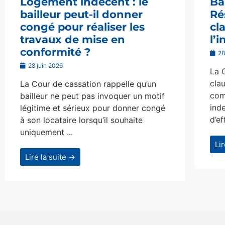
Logement indécent : le
Ba
bailleur peut-il donner
Ré
congé pour réaliser les
cl
travaux de mise en
l’
conformité ?
28
28 juin 2026
La 
clau
La Cour de cassation rappelle qu’un
com
bailleur ne peut pas invoquer un motif
ind
légitime et sérieux pour donner congé
d’ef
à son locataire lorsqu’il souhaite
uniquement ...
Li
Lire la suite →