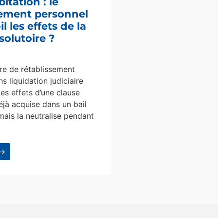
bitation : le
sement personnel
l les effets de la
solutoire ?
e de rétablissement
s liquidation judiciaire
les effets d’une clause
éjà acquise dans un bail
mais la neutralise pendant
 →