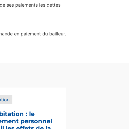
s de ses paiements les dettes
emande en paiement du bailleur.
ation
bitation : le
sement personnel
l les effets de la