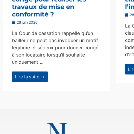
travaux de mise en
l’
conformité ?
28
28 juin 2026
La 
clau
La Cour de cassation rappelle qu’un
com
bailleur ne peut pas invoquer un motif
ind
légitime et sérieux pour donner congé
d’ef
à son locataire lorsqu’il souhaite
uniquement ...
Li
Lire la suite →