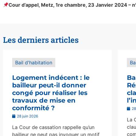
Cour d’appel, Metz, 1re chambre, 23 Janvier 2024 – 
Les derniers articles
Bail d'habitation
Ba
Logement indécent : le
Ba
bailleur peut-il donner
Ré
congé pour réaliser les
cl
travaux de mise en
l’
conformité ?
28
28 juin 2026
La 
clau
La Cour de cassation rappelle qu’un
com
bailleur ne peut pas invoquer un motif