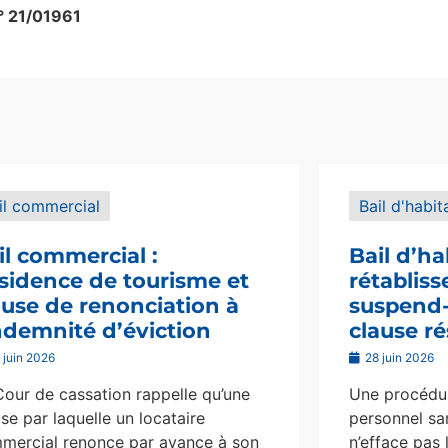
n° 21/01961
il commercial
Bail d'habit
il commercial :
Bail d’ha
sidence de tourisme et
rétablis
ause de renonciation à
suspend-i
indemnité d’éviction
clause ré
 juin 2026
28 juin 2026
Cour de cassation rappelle qu’une
Une procédur
se par laquelle un locataire
personnel san
mercial renonce par avance à son
n’efface pas 