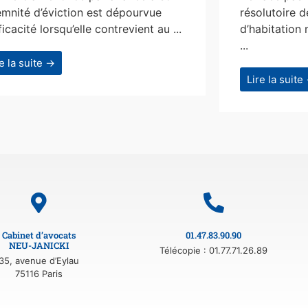
emnité d’éviction est dépourvue
résolutoire d
ficacité lorsqu’elle contrevient au ...
d’habitation 
...
re la suite →
Lire la suite
Cabinet d’avocats
01.47.83.90.90
NEU-JANICKI
Télécopie : 01.77.71.26.89
35, avenue d’Eylau
75116 Paris