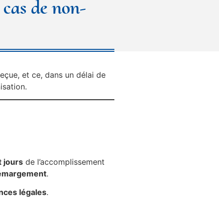
 cas de non-
eçue, et ce, dans un délai de
isation.
t jours
de l’accomplissement
u émargement
.
ences légales
.