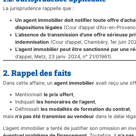
La jurisprudence rappelle que :
Un agent immobilier doit notifier toute offre d’a
dispositions légales
(Cour d’appel d’Aix-en-Provence,
L’absence de transmission d’une offre sérieuse pri
indemnisation
(Cour d’appel, Chambéry, 1er juin 202
L’agent immobilier peut être sanctionné par une r
d’appel, Metz, 23 janv. 2024, n° 21/01961).
2. Rappel des faits
Dans cette affaire, un
agent immobilier
avait reçu une off
Mentionnait
le prix offert
,
Indiquait
les honoraires de l’agent
,
Définissait
les modalités de formation du contrat
,
mais
n’a pas été transmise au vendeur
dans le délai légal
L’agent immobilier a tenté de justifier son omission en in
éventuel problème de financement
. Toutefois, il
n’a pas