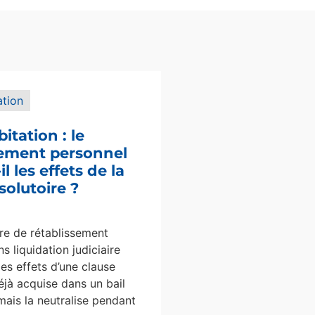
ation
bitation : le
sement personnel
l les effets de la
solutoire ?
e de rétablissement
s liquidation judiciaire
les effets d’une clause
éjà acquise dans un bail
mais la neutralise pendant