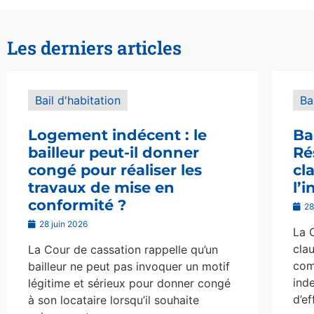
Les derniers articles
Bail d'habitation
Ba
Logement indécent : le
Ba
bailleur peut-il donner
Ré
congé pour réaliser les
cl
travaux de mise en
l’
conformité ?
28
28 juin 2026
La 
clau
La Cour de cassation rappelle qu’un
com
bailleur ne peut pas invoquer un motif
ind
légitime et sérieux pour donner congé
d’ef
à son locataire lorsqu’il souhaite