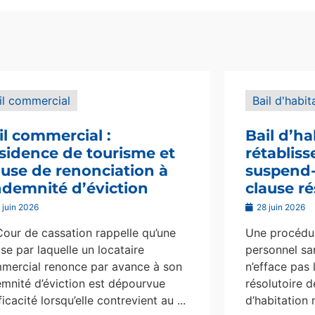
il commercial
Bail d'habit
il commercial :
Bail d’ha
sidence de tourisme et
rétablis
ause de renonciation à
suspend-i
indemnité d’éviction
clause ré
 juin 2026
28 juin 2026
Cour de cassation rappelle qu’une
Une procédur
se par laquelle un locataire
personnel san
mercial renonce par avance à son
n’efface pas 
emnité d’éviction est dépourvue
résolutoire d
ficacité lorsqu’elle contrevient au ...
d’habitation 