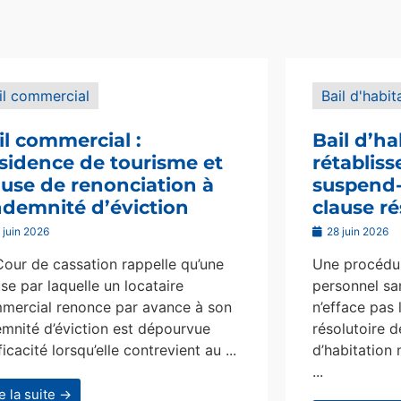
il commercial
Bail d'habit
il commercial :
Bail d’ha
sidence de tourisme et
rétablis
ause de renonciation à
suspend-i
indemnité d’éviction
clause ré
 juin 2026
28 juin 2026
Cour de cassation rappelle qu’une
Une procédur
se par laquelle un locataire
personnel san
mercial renonce par avance à son
n’efface pas 
emnité d’éviction est dépourvue
résolutoire d
ficacité lorsqu’elle contrevient au ...
d’habitation 
...
re la suite →