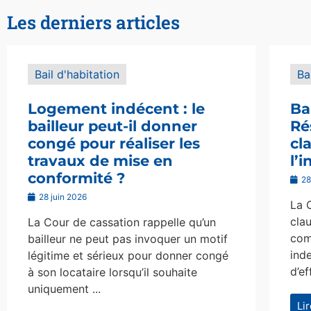
Les derniers articles
Bail d'habitation
Ba
Logement indécent : le
Ba
bailleur peut-il donner
Ré
congé pour réaliser les
cl
travaux de mise en
l’
conformité ?
28
28 juin 2026
La 
clau
La Cour de cassation rappelle qu’un
com
bailleur ne peut pas invoquer un motif
ind
légitime et sérieux pour donner congé
d’ef
à son locataire lorsqu’il souhaite
uniquement ...
Li