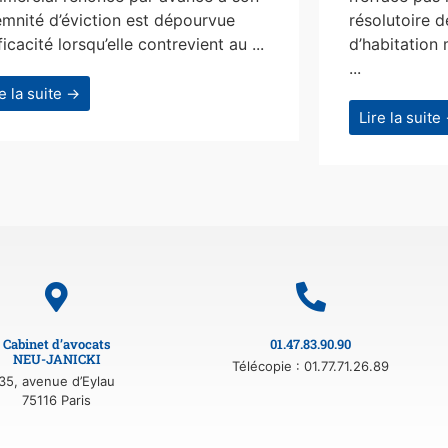
emnité d’éviction est dépourvue
résolutoire d
ficacité lorsqu’elle contrevient au ...
d’habitation 
...
re la suite →
Lire la suite
Cabinet d’avocats
01.47.83.90.90
NEU-JANICKI
Télécopie : 01.77.71.26.89
35, avenue d’Eylau
75116 Paris