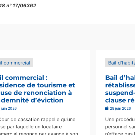
018 n° 17/06362
il commercial
Bail d'habit
il commercial :
Bail d’ha
sidence de tourisme et
rétablis
ause de renonciation à
suspend-i
indemnité d’éviction
clause ré
 juin 2026
28 juin 2026
Cour de cassation rappelle qu’une
Une procédur
se par laquelle un locataire
personnel san
mercial renonce par avance à son
n’efface pas 