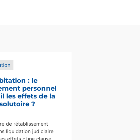
ation
bitation : le
sement personnel
l les effets de la
solutoire ?
e de rétablissement
s liquidation judiciaire
les effets d’une clause