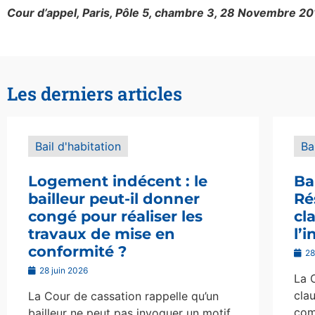
Cour d’appel, Paris, Pôle 5, chambre 3, 28 Novembre 2
Les derniers articles
Bail d'habitation
Ba
Logement indécent : le
Ba
bailleur peut-il donner
Ré
congé pour réaliser les
cl
travaux de mise en
l’
conformité ?
28
28 juin 2026
La 
clau
La Cour de cassation rappelle qu’un
com
bailleur ne peut pas invoquer un motif