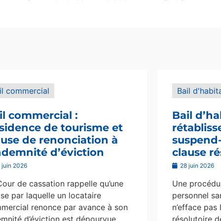
il commercial
Bail d'habit
il commercial :
Bail d’ha
sidence de tourisme et
rétablis
ause de renonciation à
suspend-i
indemnité d’éviction
clause ré
 juin 2026
28 juin 2026
Cour de cassation rappelle qu’une
Une procédur
se par laquelle un locataire
personnel san
mercial renonce par avance à son
n’efface pas 
emnité d’éviction est dépourvue
résolutoire d