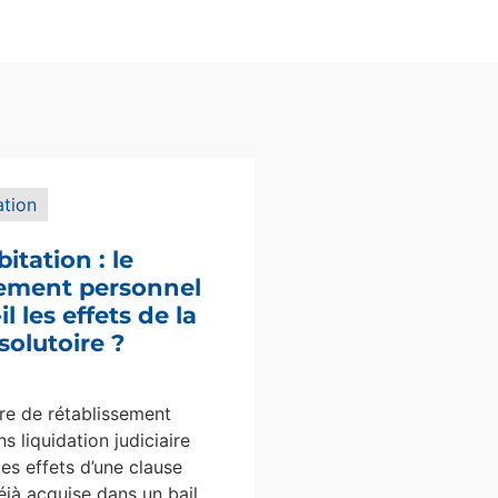
ation
bitation : le
sement personnel
l les effets de la
solutoire ?
e de rétablissement
s liquidation judiciaire
les effets d’une clause
éjà acquise dans un bail