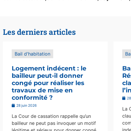
Les derniers articles
Bail d'habitation
Ba
Logement indécent : le
Ba
bailleur peut-il donner
Ré
congé pour réaliser les
cl
travaux de mise en
l’
conformité ?
28
28 juin 2026
La 
clau
La Cour de cassation rappelle qu’un
com
bailleur ne peut pas invoquer un motif
ind
légitime et sérieux pour donner congé