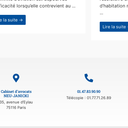
ficacité lorsqu’elle contrevient au ...
d’habitation 
...
re la suite →
Lire la suite
Cabinet d’avocats
01.47.83.90.90
NEU-JANICKI
Télécopie : 01.77.71.26.89
35, avenue d’Eylau
75116 Paris