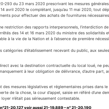
° 2020-293 du 23 mars 2020 prescrivant les mesures générales
 14 avril 2020 le complétant, jusqu’au 11 mai 2020, tout d
ments pour effectuer des achats de fournitures nécessaires à
e restriction des rapports interpersonnels, l’interdiction de
rêtés des 14 et 16 mars 2020 du ministre des solidarités et 
able à la vie de la Nation et à l’absence de première nécess
s catégories d’établissement recevant du public, aux seules 
irect avec la destination contractuelle du local loué, ne peu
 manquement à leur obligation de délivrance, d’autre part, as
t des mesures législatives et réglementaires prises dans le 
perte de la chose, la cour d’appel, saisie en référé d’une 
e loyer n’était pas sérieusement contestable.
n°21-20.127 voir aussi 21-19.889 – n° 21-20.190