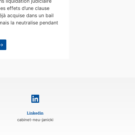
s liquidation judiciaire
les effets d’une clause
éjà acquise dans un bail
mais la neutralise pendant
 →
Linkedin
cabinet-neu-janicki