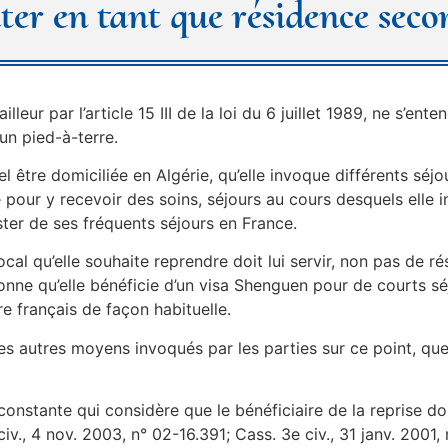
ter en tant que résidence seco
lleur par l’article 15 III de la loi du 6 juillet 1989, ne s’e
un pied-à-terre.
 être domiciliée en Algérie, qu’elle invoque différents séj
ue pour y recevoir des soins, séjours au cours desquels elle
ester de ses fréquents séjours en France.
al qu’elle souhaite reprendre doit lui servir, non pas de r
onne qu’elle bénéficie d’un visa Shenguen pour de courts sé
ire français de façon habituelle.
les autres moyens invoqués par les parties sur ce point, q
constante qui considère que le bénéficiaire de la reprise doi
., 4 nov. 2003, n° 02-16.391; Cass. 3e civ., 31 janv. 2001, 