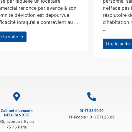
se par laquelle un locataire
personnel san
mercial renonce par avance à son
n’efface pas 
emnité d’éviction est dépourvue
résolutoire d
ficacité lorsqu’elle contrevient au ...
d’habitation 
...
re la suite →
Lire la suite
Cabinet d’avocats
01.47.83.90.90
NEU-JANICKI
Télécopie : 01.77.71.26.89
35, avenue d’Eylau
75116 Paris