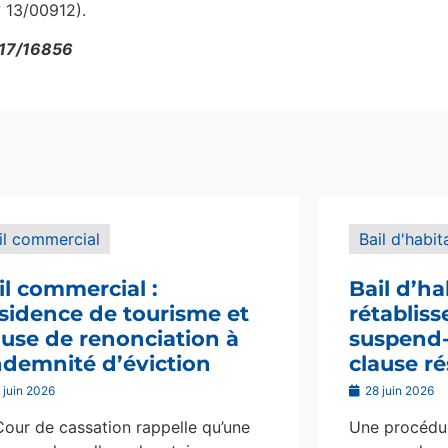
° 13/00912).
° 17/16856
il commercial
Bail d'habit
il commercial :
Bail d’ha
sidence de tourisme et
rétablis
ause de renonciation à
suspend-i
indemnité d’éviction
clause ré
 juin 2026
28 juin 2026
Cour de cassation rappelle qu’une
Une procédur