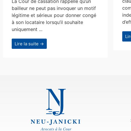
clau
La Cour de cassation rappelle qu’un
com
bailleur ne peut pas invoquer un motif
ind
légitime et sérieux pour donner congé
d’ef
à son locataire lorsqu’il souhaite
uniquement ...
Li
Lire la suite →