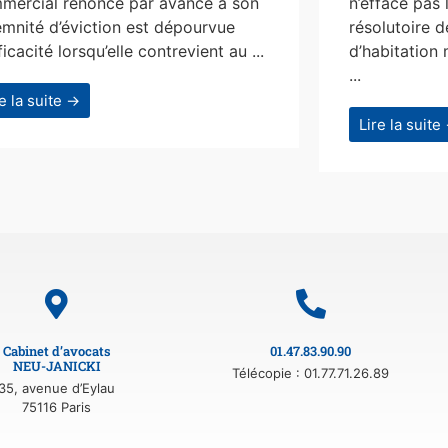
mercial renonce par avance à son
n’efface pas 
emnité d’éviction est dépourvue
résolutoire d
ficacité lorsqu’elle contrevient au ...
d’habitation 
...
re la suite →
Lire la suite
Cabinet d’avocats
01.47.83.90.90
NEU-JANICKI
Télécopie : 01.77.71.26.89
35, avenue d’Eylau
75116 Paris