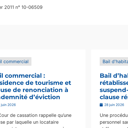
ier 2011 n° 10-06509
il commercial
Bail d'habit
il commercial :
Bail d’ha
sidence de tourisme et
rétablis
ause de renonciation à
suspend-i
indemnité d’éviction
clause ré
 juin 2026
28 juin 2026
Cour de cassation rappelle qu’une
Une procédur
se par laquelle un locataire
personnel san