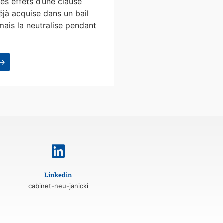
les effets d’une clause
éjà acquise dans un bail
mais la neutralise pendant
 →
Linkedin
cabinet-neu-janicki