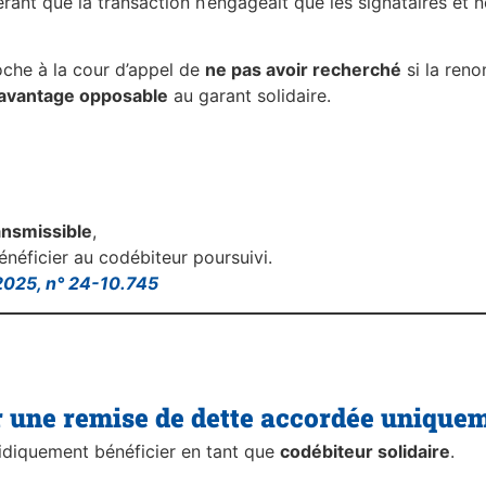
ant que la transaction n’engageait que les signataires et n
oche à la cour d’appel de
ne pas avoir recherché
si la reno
avantage opposable
au garant solidaire.
ansmissible
,
bénéficier au codébiteur poursuivi.
2025, n° 24-10.745
er une remise de dette accordée uniquem
ridiquement bénéficier en tant que
codébiteur solidaire
.