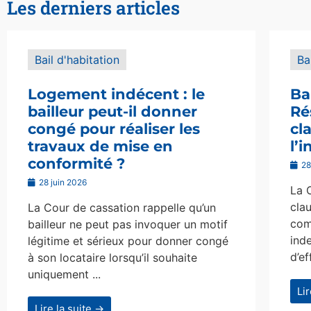
Les derniers articles
Bail d'habitation
Ba
Logement indécent : le
Ba
bailleur peut-il donner
Ré
congé pour réaliser les
cl
travaux de mise en
l’
conformité ?
28
28 juin 2026
La 
clau
La Cour de cassation rappelle qu’un
com
bailleur ne peut pas invoquer un motif
ind
légitime et sérieux pour donner congé
d’ef
à son locataire lorsqu’il souhaite
uniquement ...
Li
Lire la suite →