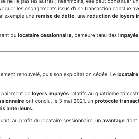
é ne lie pas les autres ; néanmoins, elle peut constituer un 
voquer les engagements issus d’une transaction conclue ave
ar exemple une
remise de dette
, une
réduction de loyers 
arant du
locataire cessionnaire
, demeure tenu des
impayés
vement renouvelé, puis son exploitation cédée. Le
locatair
le paiement de
loyers impayés
relatifs au quatrième trimest
ssionnaire
ont conclu, le 3 mai 2021, un
protocole transac
és antérieurs
.
uait, au profit du locataire cessionnaire, un
avantage
dont i