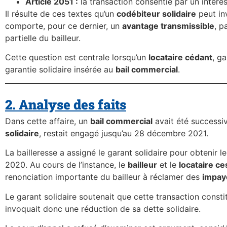
Article 2051 :
la transaction consentie par un intéress
Il résulte de ces textes qu’un
codébiteur solidaire
peut in
comporte, pour ce dernier, un
avantage transmissible
, p
partielle du bailleur.
Cette question est centrale lorsqu’un
locataire cédant
, g
garantie solidaire insérée au
bail commercial
.
2. Analyse des faits
Dans cette affaire, un
bail commercial
avait été successi
solidaire
, restait engagé jusqu’au 28 décembre 2021.
La bailleresse a assigné le garant solidaire pour obtenir 
2020. Au cours de l’instance, le
bailleur
et le
locataire ce
renonciation importante du bailleur à réclamer des
impay
Le garant solidaire soutenait que cette transaction constit
invoquait donc une réduction de sa dette solidaire.