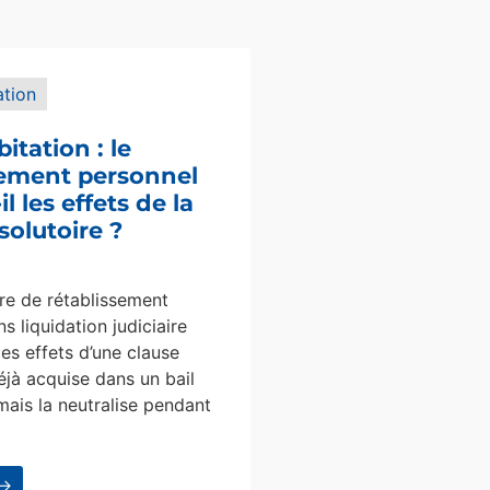
ation
bitation : le
sement personnel
l les effets de la
solutoire ?
e de rétablissement
s liquidation judiciaire
les effets d’une clause
éjà acquise dans un bail
mais la neutralise pendant
 →