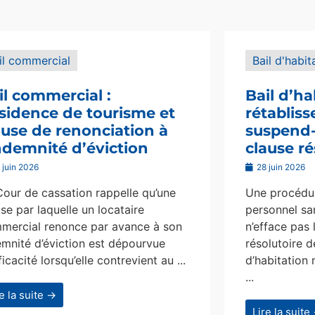
il commercial
Bail d'habit
il commercial :
Bail d’ha
sidence de tourisme et
rétablis
ause de renonciation à
suspend-i
indemnité d’éviction
clause ré
 juin 2026
28 juin 2026
Cour de cassation rappelle qu’une
Une procédur
se par laquelle un locataire
personnel san
mercial renonce par avance à son
n’efface pas 
emnité d’éviction est dépourvue
résolutoire d
ficacité lorsqu’elle contrevient au ...
d’habitation 
...
re la suite →
Lire la suite