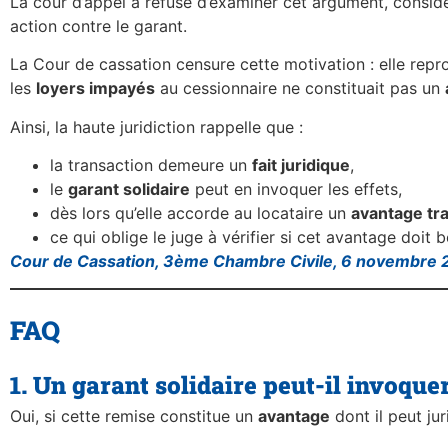
La cour d’appel a refusé d’examiner cet argument, considér
action contre le garant.
La Cour de cassation censure cette motivation : elle repr
les
loyers impayés
au cessionnaire ne constituait pas un
Ainsi, la haute juridiction rappelle que :
la transaction demeure un
fait juridique
,
le
garant solidaire
peut en invoquer les effets,
dès lors qu’elle accorde au locataire un
avantage tr
ce qui oblige le juge à vérifier si cet avantage doit 
Cour de Cassation, 3ème Chambre Civile, 6 novembre 
FAQ
1. Un garant solidaire peut-il invoqu
Oui, si cette remise constitue un
avantage
dont il peut ju