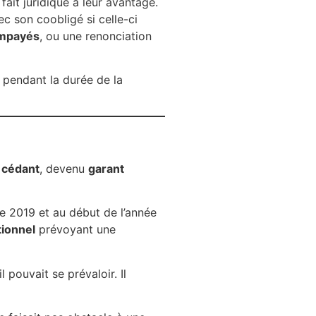
fait juridique à leur avantage.
c son coobligé si celle-ci
impayés
, ou une renonciation
pendant la durée de la
e cédant
, devenu
garant
re 2019 et au début de l’année
tionnel
prévoyant une
l pouvait se prévaloir. Il