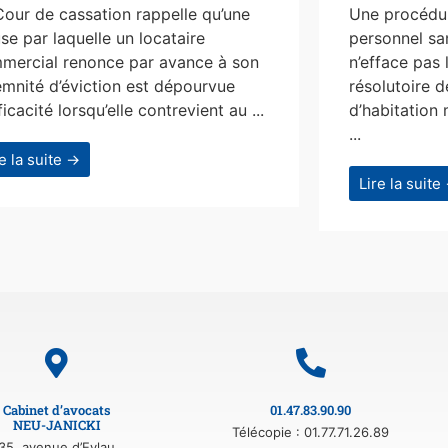
Cour de cassation rappelle qu’une
Une procédur
se par laquelle un locataire
personnel san
mercial renonce par avance à son
n’efface pas 
emnité d’éviction est dépourvue
résolutoire d
ficacité lorsqu’elle contrevient au ...
d’habitation 
...
re la suite →
Lire la suite
Cabinet d’avocats
01.47.83.90.90
NEU-JANICKI
Télécopie : 01.77.71.26.89
35, avenue d’Eylau