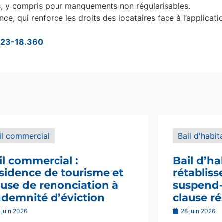
s, y compris pour manquements non régularisables.
nce, qui renforce les droits des locataires face à l’applicati
° 23-18.360
il commercial
Bail d'habit
il commercial :
Bail d’ha
sidence de tourisme et
rétablis
ause de renonciation à
suspend-i
indemnité d’éviction
clause ré
 juin 2026
28 juin 2026