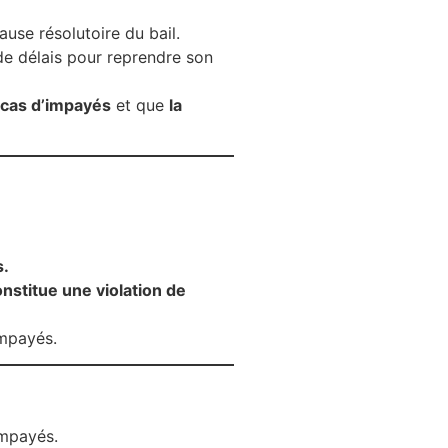
lause résolutoire du bail.
 de délais pour reprendre son
 cas d’impayés
et que
la
s.
nstitue une violation de
impayés.
impayés.