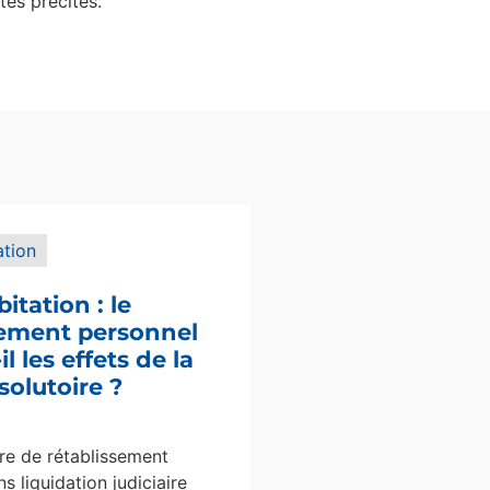
tes précités.
ation
bitation : le
sement personnel
l les effets de la
solutoire ?
e de rétablissement
s liquidation judiciaire