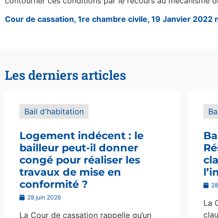
contourner ces conditions par le recours au mécanisme de la
Cour de cassation, 1re chambre civile, 19 Janvier 2022
Les derniers articles
Bail d'habitation
Ba
Logement indécent : le
Ba
bailleur peut-il donner
Ré
congé pour réaliser les
cl
travaux de mise en
l’
conformité ?
28
28 juin 2026
La 
clau
La Cour de cassation rappelle qu’un