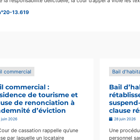
 responsabilité délictuelle, la cour d’appel a violé les tex
 n°20-13.619
il commercial
Bail d'habit
il commercial :
Bail d’ha
sidence de tourisme et
rétablis
ause de renonciation à
suspend-i
indemnité d’éviction
clause ré
 juin 2026
28 juin 2026
Cour de cassation rappelle qu’une
Une procédur
se par laquelle un locataire
personnel san