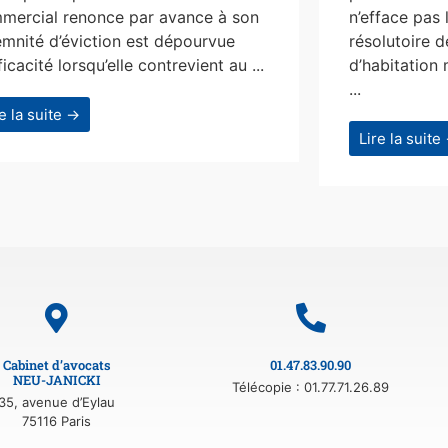
mercial renonce par avance à son
n’efface pas 
emnité d’éviction est dépourvue
résolutoire d
ficacité lorsqu’elle contrevient au ...
d’habitation 
...
re la suite →
Lire la suite
Cabinet d’avocats
01.47.83.90.90
NEU-JANICKI
Télécopie : 01.77.71.26.89
35, avenue d’Eylau
75116 Paris