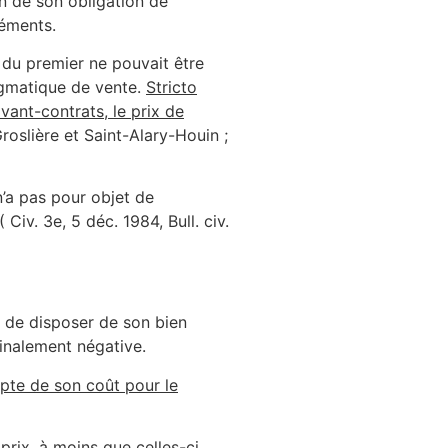
on de son obligation de
léments.
e du premier ne pouvait être
lagmatique de vente.
Stricto
vant-contrats, le prix de
Groslière et Saint-Alary-Houin ;
n’a pas pour objet de
Civ. 3e, 5 déc. 1984, Bull. civ.
t de disposer de son bien
finalement négative.
mpte de son coût pour le
prix
, à moins que celles-ci