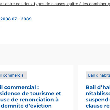
rt entre ces deux types de clauses, quitte à les combiner 
e 2008 07-13989
7
il commercial
Bail d'habit
il commercial :
Bail d’ha
sidence de tourisme et
rétablis
ause de renonciation à
suspend-i
indemnité d’éviction
clause ré