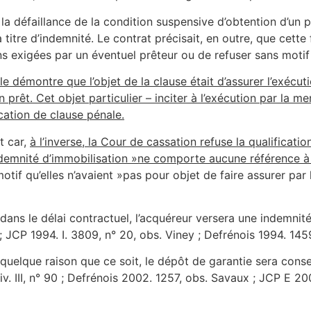
i la défaillance de la condition suspensive d’obtention d’un p
titre d’indemnité. Le contrat précisait, en outre, que cette 
ons exigées par un éventuel prêteur ou de refuser sans motif 
le démontre que l’objet de la clause était d’assurer l’exécut
n prêt. Cet objet particulier – inciter à l’exécution par la 
ication de clause pénale.
nt car,
à l’inverse, la Cour de cassation refuse la qualificat
ndemnité d’immobilisation »ne comporte aucune référence à 
motif qu’elles n’avaient »pas pour objet de faire assurer par 
 dans le délai contractuel, l’acquéreur versera une indemnit
 195 ; JCP 1994. I. 3809, n° 20, obs. Viney ; Defrénois 1994. 1
 quelque raison que ce soit, le dépôt de garantie sera conse
civ. III, n° 90 ; Defrénois 2002. 1257, obs. Savaux ; JCP E 20