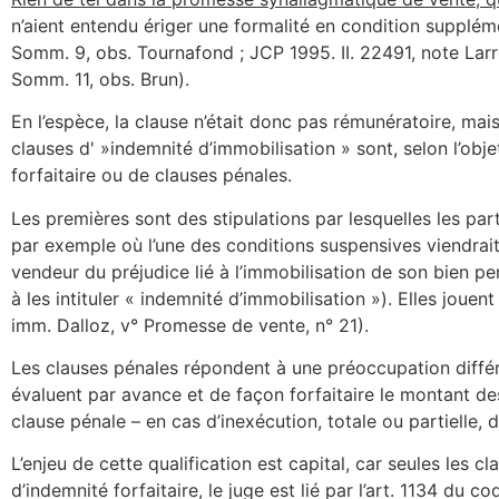
n’aient entendu ériger une formalité en condition supplémen
Somm. 9, obs. Tournafond ; JCP 1995. II. 22491, note Larrou
Somm. 11, obs. Brun).
En l’espèce, la clause n’était donc pas rémunératoire, mais 
clauses d' »indemnité d’immobilisation » sont, selon l’obje
forfaitaire ou de clauses pénales.
Les premières sont des stipulations par lesquelles les pa
par exemple où l’une des conditions suspensives viendrait 
vendeur du préjudice lié à l’immobilisation de son bien p
à les intituler « indemnité d’immobilisation »). Elles jouent
imm. Dalloz, v° Promesse de vente, n° 21).
Les clauses pénales répondent à une préoccupation différen
évaluent par avance et de façon forfaitaire le montant des
clause pénale – en cas d’inexécution, totale ou partielle, de
L’enjeu de cette qualification est capital, car seules les c
d’indemnité forfaitaire, le juge est lié par l’art. 1134 du c