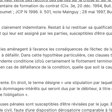
taire de formation du contrat (Civ. 3e, 20 déc. 1994, Bull. ci
met ; JCP N 1996. II. 501, note Mainguy ; 28 mai 1997, Bull. c
clairement indemnitaire. Restait à lui restituer sa qualifica
t qui leur est assigné par les parties, susceptibles d’être qu
rties aménagent à l’avance les conséquences de l’échec de la
à défaillir. Dans cette hypothèse particulière, ces clauses 
endente conditione (d’où certainement le flottement termino
 en cas de défaillance de la condition, quelle que soit la cau
te. En droit, le terme désigne « une stipulation par laquel
 dommages-intérêts qui seront dus par le débiteur, à titre d
 l’obligation ».
lauses pénales sont susceptibles d’être révisées par le juge.
ode civil, faute d’une disposition dérogatoire comparable à l’a