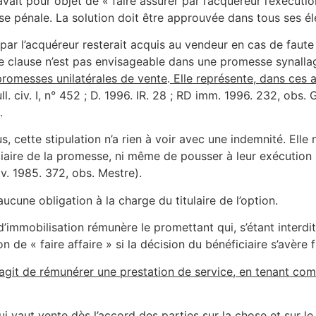
vait pour objet de « faire assurer par l’acquéreur l’exécuti
ause pénale. La solution doit être approuvée dans tous ses é
é par l’acquéreur resterait acquis au vendeur en cas de faut
telle clause n’est pas envisageable dans une promesse synal
 promesses unilatérales de vente
.
Elle représente, dans ces a
ll. civ. I, n° 452 ; D. 1996. IR. 28 ; RD imm. 1996. 232, obs. 
.
 cette stipulation n’a rien à voir avec une indemnité. Elle 
iaire de la promesse, ni même de pousser à leur exécution ( 
iv. 1985. 372, obs. Mestre).
 aucune obligation à la charge du titulaire de l’option.
d’immobilisation rémunère le promettant qui, s’étant interdi
 de « faire affaire » si la décision du bénéficiaire s’avère 
s’agit de rémunérer une prestation de service, en tenant co
 vaut vente dès l’accord des parties sur la chose et sur le 