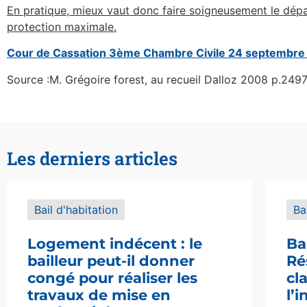
En pratique, mieux vaut donc faire soigneusement le dépa
protection maximale.
Cour de Cassation 3ème Chambre Civile 24 septembr
Source :M. Grégoire forest, au recueil Dalloz 2008 p.249
Les derniers articles
Bail d'habitation
Ba
Logement indécent : le
Ba
bailleur peut-il donner
Ré
congé pour réaliser les
cl
travaux de mise en
l’