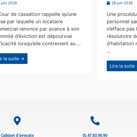
 juin 2026
28 juin 2026
Cour de cassation rappelle qu’une
Une procédur
se par laquelle un locataire
personnel san
mercial renonce par avance à son
n’efface pas 
emnité d’éviction est dépourvue
résolutoire d
ficacité lorsqu’elle contrevient au ...
d’habitation 
...
re la suite →
Lire la suite
Cabinet d’avocats
01.47.83.90.90