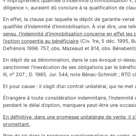
« improprement qualifiée d’indemnité d’immobilisation », a
diligence », auraient dû conclure à la qualification de cl
En effet, la clause par laquelle le dépôt de garantie vers
qualifiée d’indemnité d’immobilisation. À vrai dire, une 
sensu, l’indemnité d’immobilisation concerne en effet les
l’option consentie au bénéficiaire
(Civ. 1re, 5 déc. 1995, Bu
Defrénois 1996. 757, obs. Mazeaud et 814, obs. Bénabent)
En dépit de sa dénomination, dans le cas évoqué ci-dessus,
sanctionner l’inexécution de ses obligations par le bénéfic
III, n° 207 ; D. 1985. Jur. 544, note Bénac-Schmidt ; RTD c
Et pour cause : il s’agit d’un contrat unilatéral, qui ne met
Étrangère à toute considération indemnitaire, l’indemnité 
pendant le délai d’option, manquera peut-être une occasion
En définitive, dans une promesse unilatérale de vente, il 
promettant.
Rien de tel dans la promesse synallagmatique de vente, qui