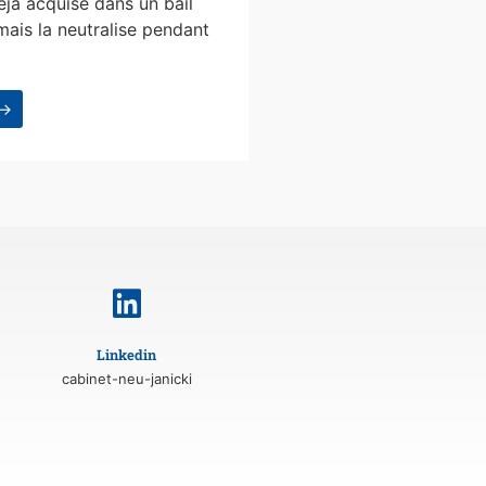
éjà acquise dans un bail
mais la neutralise pendant
 →
Linkedin
cabinet-neu-janicki