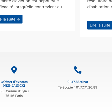
emnité d’éviction est dépourvue
résolutoire d
ficacité lorsqu’elle contrevient au ...
d’habitation 
...
re la suite →
Lire la suite
Cabinet d’avocats
01.47.83.90.90
NEU-JANICKI
Télécopie : 01.77.71.26.89
35, avenue d’Eylau
75116 Paris