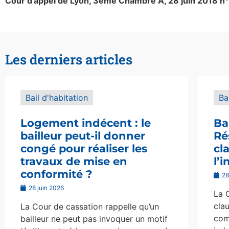
Cour d’appel de Lyon, 3ème Chambre A, 28 juin 2018 n
Les derniers articles
Bail d'habitation
Ba
Logement indécent : le
Ba
bailleur peut-il donner
Ré
congé pour réaliser les
cl
travaux de mise en
l’
conformité ?
28
28 juin 2026
La 
clau
La Cour de cassation rappelle qu’un
com
bailleur ne peut pas invoquer un motif