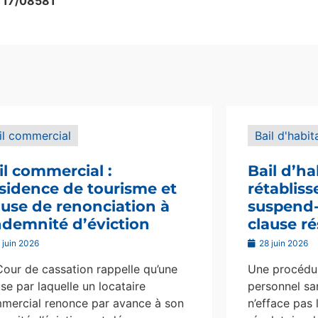
° 17/08581
il commercial
Bail d'habit
il commercial :
Bail d’ha
sidence de tourisme et
rétablis
ause de renonciation à
suspend-i
indemnité d’éviction
clause ré
 juin 2026
28 juin 2026
Cour de cassation rappelle qu’une
Une procédur
se par laquelle un locataire
personnel san
mercial renonce par avance à son
n’efface pas 