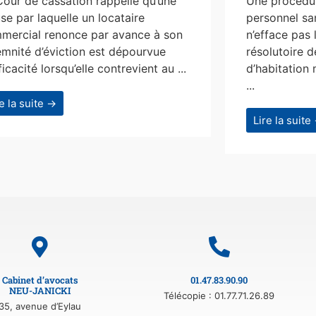
Cour de cassation rappelle qu’une
Une procédur
se par laquelle un locataire
personnel san
mercial renonce par avance à son
n’efface pas 
emnité d’éviction est dépourvue
résolutoire d
ficacité lorsqu’elle contrevient au ...
d’habitation 
...
re la suite →
Lire la suite
Cabinet d’avocats
01.47.83.90.90
NEU-JANICKI
Télécopie : 01.77.71.26.89
35, avenue d’Eylau