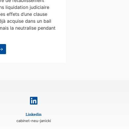
e de rétablissement
s liquidation judiciaire
les effets d’une clause
éjà acquise dans un bail
mais la neutralise pendant
 →
Linkedin
cabinet-neu-janicki