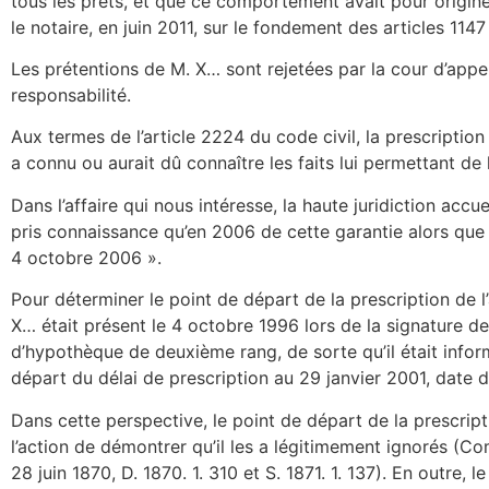
tous les prêts, et que ce comportement avait pour origine 
le notaire, en juin 2011, sur le fondement des articles 1147
Les prétentions de M. X… sont rejetées par la cour d’appel
responsabilité.
Aux termes de l’article 2224 du code civil, la prescription 
a connu ou aurait dû connaître les faits lui permettant de l
Dans l’affaire qui nous intéresse, la haute juridiction accu
pris connaissance qu’en 2006 de cette garantie alors que 
4 octobre 2006 ».
Pour déterminer le point de départ de la prescription de l’
X… était présent le 4 octobre 1996 lors de la signature de l
d’hypothèque de deuxième rang, de sorte qu’il était inform
départ du délai de prescription au 29 janvier 2001, date 
Dans cette perspective, le point de départ de la prescripti
l’action de démontrer qu’il les a légitimement ignorés (Com.
28 juin 1870, D. 1870. 1. 310 et S. 1871. 1. 137). En out