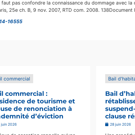
ne faut pas confondre la connaissance du dommage avec la c
s, 25e ch. B, 9 nov. 2007, RTD com. 2008. 138Document I
, 14-16555
il commercial
Bail d'habit
il commercial :
Bail d’ha
sidence de tourisme et
rétablis
ause de renonciation à
suspend-i
indemnité d’éviction
clause ré
 juin 2026
28 juin 2026