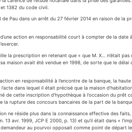
la carence de l’étude notariale dans la prise des garanties
 et 1382 du code civil.
 de Pau dans un arrêt du 27 février 2014 en raison de la pre
d’une action en responsabilité court à compter de la date à l
’exercer.
eille la prescription en retenant que « que M. X… n’était pas
sa maison avait été vendue en 1998, de sorte que le délai d
action en responsabilité à l’encontre de la banque, la haute 
’acte dans lequel il était précisé que la maison d’habitation
é de cette inscription d’hypothèque à l’occasion du prêt co
de la rupture des concours bancaires de la part de la banqu
on ne réside plus dans la connaissance effective des faits, e
 13 avr. 1999, JCP E 2000, p. 13) et qu’il était dans « l’impo
re, le demandeur au pourvoi opposait comme point de départ 