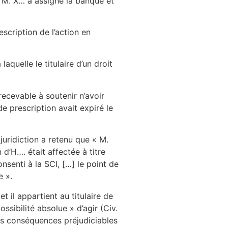
. M. X… a assigné la banque et
scription de l’action en
aquelle le titulaire d’un droit
 recevable à soutenir n’avoir
e prescription avait expiré le
juridiction a retenu que « M.
 d’H…. était affectée à titre
nsenti à la SCI, […] le point de
e ».
t il appartient au titulaire de
ssibilité absolue » d’agir (Civ.
les conséquences préjudiciables