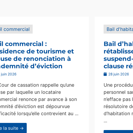
il commercial
Bail d'habit
il commercial :
Bail d’ha
sidence de tourisme et
rétablis
ause de renonciation à
suspend-i
indemnité d’éviction
clause ré
 juin 2026
28 juin 2026
Cour de cassation rappelle qu’une
Une procédur
se par laquelle un locataire
personnel san
mercial renonce par avance à son
n’efface pas 
emnité d’éviction est dépourvue
résolutoire d
ficacité lorsqu’elle contrevient au ...
d’habitation 
...
re la suite →