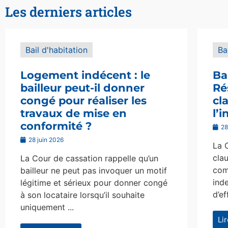
Les derniers articles
Bail d'habitation
Ba
Logement indécent : le
Ba
bailleur peut-il donner
Ré
congé pour réaliser les
cl
travaux de mise en
l’
conformité ?
28
28 juin 2026
La 
clau
La Cour de cassation rappelle qu’un
com
bailleur ne peut pas invoquer un motif
ind
légitime et sérieux pour donner congé
d’ef
à son locataire lorsqu’il souhaite
uniquement ...
Li