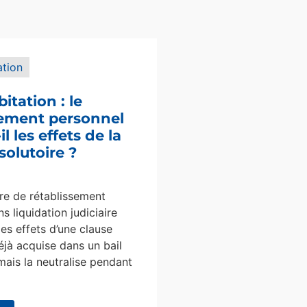
ation
bitation : le
sement personnel
l les effets de la
solutoire ?
e de rétablissement
s liquidation judiciaire
les effets d’une clause
éjà acquise dans un bail
mais la neutralise pendant