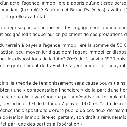
d’un acte, l’agence immobilière a appris qu’une tierce perso
n mandant (la société Kaufman et Broad Pyrénées), avait ult
jet qu’elle avait établi.
e de reprise par cet acquéreur des engagements du mandant
ait assigné ledit acquéreur en paiement de ses prestations 
du terrain à payer à l’agence immobilière la somme de 50 
e action, seul moyen juridique dont l’agent immobilier dispo
ner les dispositions de la loi n° 70-9 du 2 janvier 1970 pui
tiré gratuitement du travail de l’agent immobilier lui ayant 
oir si la théorie de l’enrichissement sans cause pouvait ains
enir une « compensation financière » de la part d’une tier
 chambre civile va répondre par la négative en formulant le 
 des articles 6-I de la loi du 2 janvier 1970 et 72 du décret
 échec les dispositions d’ordre public de ces deux derniers
ute opération immobilière et, partant, son droit à rémunérat
et par l’une des parties à l’opération »