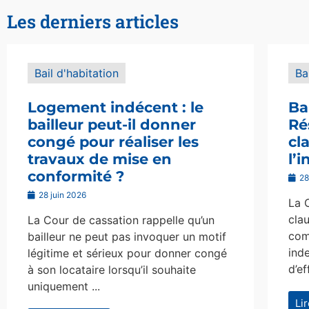
Les derniers articles
Bail d'habitation
Ba
Logement indécent : le
Ba
bailleur peut-il donner
Ré
congé pour réaliser les
cl
travaux de mise en
l’
conformité ?
28
28 juin 2026
La 
clau
La Cour de cassation rappelle qu’un
com
bailleur ne peut pas invoquer un motif
ind
légitime et sérieux pour donner congé
d’ef
à son locataire lorsqu’il souhaite
uniquement ...
Li