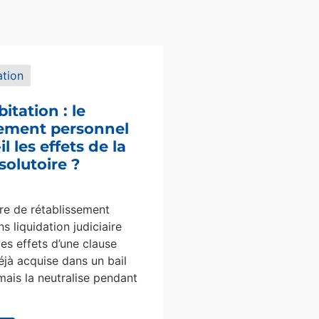
ation
bitation : le
sement personnel
l les effets de la
solutoire ?
e de rétablissement
s liquidation judiciaire
les effets d’une clause
éjà acquise dans un bail
mais la neutralise pendant