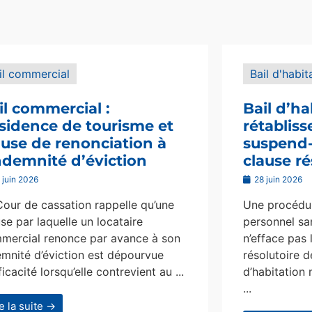
il commercial
Bail d'habit
il commercial :
Bail d’ha
sidence de tourisme et
rétablis
ause de renonciation à
suspend-i
indemnité d’éviction
clause ré
 juin 2026
28 juin 2026
Cour de cassation rappelle qu’une
Une procédur
se par laquelle un locataire
personnel san
mercial renonce par avance à son
n’efface pas 
emnité d’éviction est dépourvue
résolutoire d
ficacité lorsqu’elle contrevient au ...
d’habitation 
...
re la suite →