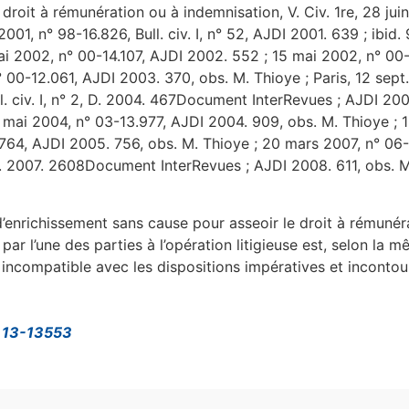
droit à rémunération ou à indemnisation, V. Civ. 1re, 28 juin 1
2001, n° 98-16.826, Bull. civ. I, n° 52, AJDI 2001. 639 ; ibid.
ai 2002, n° 00-14.107, AJDI 2002. 552 ; 15 mai 2002, n° 00
 00-12.061, AJDI 2003. 370, obs. M. Thioye ; Paris, 12 sep
ll. civ. I, n° 2, D. 2004. 467Document InterRevues ; AJDI 20
ai 2004, n° 03-13.977, AJDI 2004. 909, obs. M. Thioye ; 13 
.764, AJDI 2005. 756, obs. M. Thioye ; 20 mars 2007, n° 06-
2, D. 2007. 2608Document InterRevues ; AJDI 2008. 611, obs. 
on d’enrichissement sans cause pour asseoir le droit à rémuné
par l’une des parties à l’opération litigieuse est, selon la 
 incompatible avec les dispositions impératives et incontou
° 13-13553