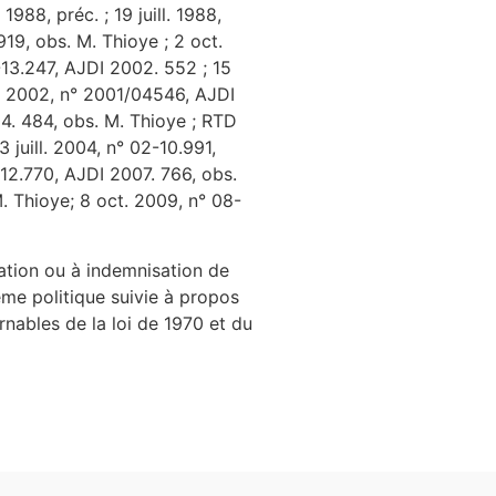
988, préc. ; 19 juill. 1988,
 919, obs. M. Thioye ; 2 oct.
-13.247, AJDI 2002. 552 ; 15
t. 2002, n° 2001/04546, AJDI
04. 484, obs. M. Thioye ; RTD
juill. 2004, n° 02-10.991,
12.770, AJDI 2007. 766, obs.
M. Thioye; 8 oct. 2009, n° 08-
ration ou à indemnisation de
même politique suivie à propos
rnables de la loi de 1970 et du