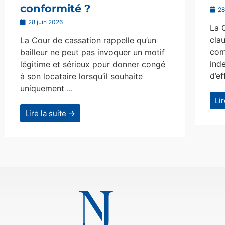
conformité ?
28
28 juin 2026
La 
clau
La Cour de cassation rappelle qu’un
com
bailleur ne peut pas invoquer un motif
ind
légitime et sérieux pour donner congé
d’ef
à son locataire lorsqu’il souhaite
uniquement ...
Li
Lire la suite →