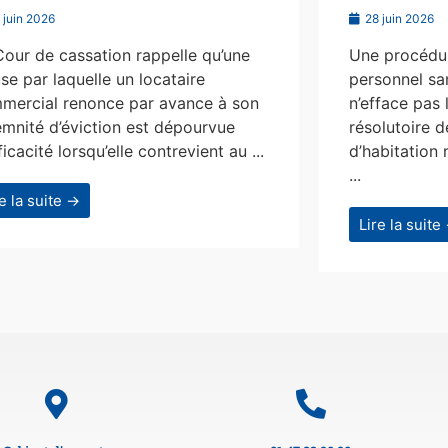
 juin 2026
28 juin 2026
Cour de cassation rappelle qu’une
Une procédur
se par laquelle un locataire
personnel san
mercial renonce par avance à son
n’efface pas 
emnité d’éviction est dépourvue
résolutoire d
ficacité lorsqu’elle contrevient au ...
d’habitation 
...
re la suite →
Lire la suite