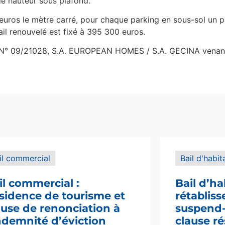
de hauteur sous plafond.
euros le mètre carré, pour chaque parking en sous-sol un p
ail renouvelé est fixé à 395 300 euros.
1 N° 09/21028, S.A. EUROPEAN HOMES / S.A. GECINA venant
il commercial
Bail d'habit
il commercial :
Bail d’ha
sidence de tourisme et
rétablis
ause de renonciation à
suspend-i
indemnité d’éviction
clause ré